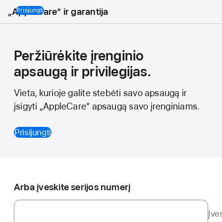
„AppleCare“ ir garantija
Prisijungti
Peržiūrėkite įrenginio
apsaugą ir privilegijas.
Vieta, kurioje galite stebėti savo apsaugą ir
įsigyti „AppleCare“ apsaugą savo įrenginiams.
Prisijungti
Arba įveskite serijos numerį
Įve